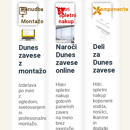
Ponudba
Hitri
Komponente
z
Spletni
Montažo
nakup
Deli
Naroči
Dunes
za
Dunes
zavese
Dunes
zavese
z
zavese
online
montažo
Hitri
Hiter
Izdelava
spletni
spletni
po meri
nakup
nakup
z
koponent
gotovih
ogledom,
vodila,
panelnih
svetovanjem
nosilci,
zaves
in
tkanine
na mero
profesionalno
in
brez
montažo.
dodatki
montaže.