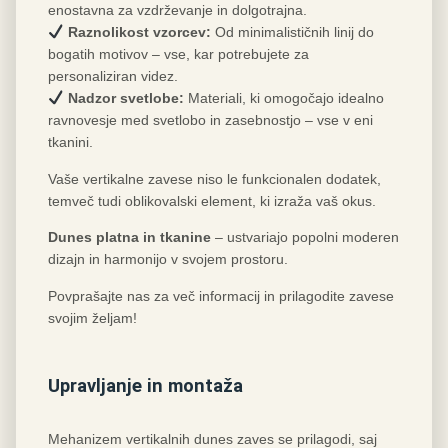
enostavna za vzdrževanje in dolgotrajna.
Raznolikost vzorcev:
Od minimalističnih linij do
bogatih motivov – vse, kar potrebujete za
personaliziran videz.
Nadzor svetlobe:
Materiali, ki omogočajo idealno
ravnovesje med svetlobo in zasebnostjo – vse v eni
tkanini.
Vaše vertikalne zavese niso le funkcionalen dodatek,
temveč tudi oblikovalski element, ki izraža vaš okus.
Dunes platna in tkanine
– ustvariajo popolni moderen
dizajn in harmonijo v svojem prostoru.
Povprašajte nas za več informacij in prilagodite zavese
svojim željam!
Upravljanje in montaža
Mehanizem vertikalnih dunes zaves se prilagodi, saj