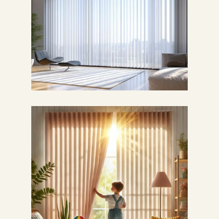
Z Dunes vertikalnimi
zavesami prejmete
dve zavesi v enem
izdelku. Kombinacija
transparentne tkanine
in mehko teksturirane
tkanine vam
omogoča, da
prilagodite nivo
svetlobe in
zasebnosti
NAROČI
DUNES