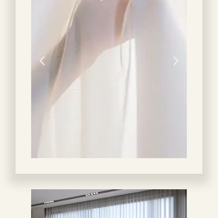
DUNSES
vertikalne
zavese