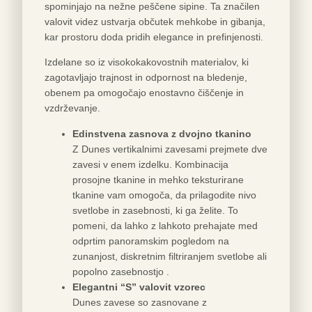
spominjajo na nežne peščene sipine. Ta značilen
valovit videz ustvarja občutek mehkobe in gibanja,
kar prostoru doda pridih elegance in prefinjenosti.
Izdelane so iz visokokakovostnih materialov, ki
zagotavljajo trajnost in odpornost na bledenje,
obenem pa omogočajo enostavno čiščenje in
vzdrževanje.
Edinstvena zasnova z dvojno tkanino
Z Dunes vertikalnimi zavesami prejmete dve
zavesi v enem izdelku. Kombinacija
prosojne tkanine in mehko teksturirane
tkanine vam omogoča, da prilagodite nivo
svetlobe in zasebnosti, ki ga želite. To
pomeni, da lahko z lahkoto prehajate med
odprtim panoramskim pogledom na
zunanjost, diskretnim filtriranjem svetlobe ali
popolno zasebnostjo .
Elegantni “S” valovit vzorec
Dunes zavese so zasnovane z