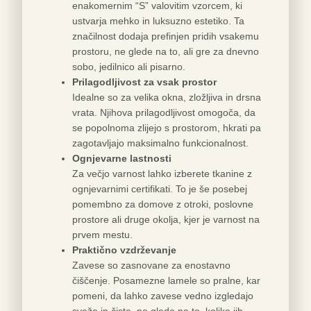
enakomernim “S” valovitim vzorcem, ki
ustvarja mehko in luksuzno estetiko. Ta
značilnost dodaja prefinjen pridih vsakemu
prostoru, ne glede na to, ali gre za dnevno
sobo, jedilnico ali pisarno.
Prilagodljivost za vsak prostor
Idealne so za velika okna, zložljiva in drsna
vrata. Njihova prilagodljivost omogoča, da
se popolnoma zlijejo s prostorom, hkrati pa
zagotavljajo maksimalno funkcionalnost.
Ognjevarne lastnosti
Za večjo varnost lahko izberete tkanine z
ognjevarnimi certifikati. To je še posebej
pomembno za domove z otroki, poslovne
prostore ali druge okolja, kjer je varnost na
prvem mestu.
Praktično vzdrževanje
Zavese so zasnovane za enostavno
čiščenje. Posamezne lamele so pralne, kar
pomeni, da lahko zavese vedno izgledajo
sveže in čiste, ne glede na to, koliko jih