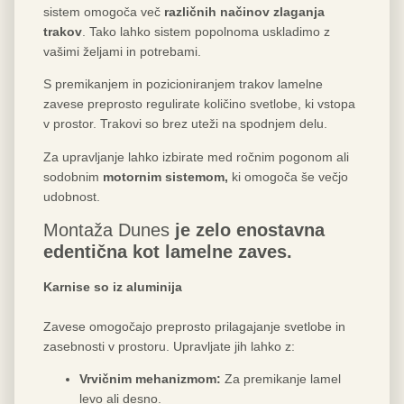
sistem omogoča več
različnih načinov zlaganja
trakov
. Tako lahko sistem popolnoma uskladimo z
vašimi željami in potrebami.
S premikanjem in pozicioniranjem trakov lamelne
zavese preprosto regulirate količino svetlobe, ki vstopa
v prostor. Trakovi so brez uteži na spodnjem delu.
Za upravljanje lahko izbirate med ročnim pogonom ali
sodobnim
motornim sistemom,
ki omogoča še večjo
udobnost.
Montaža Dunes
je zelo enostavna
edentična kot lamelne zaves.
Karnise so iz aluminija
Zavese omogočajo preprosto prilagajanje svetlobe in
zasebnosti v prostoru. Upravljate jih lahko z:
Vrvičnim mehanizmom:
Za premikanje lamel
levo ali desno.