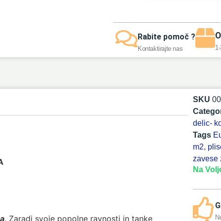
O
Rabite pomoč ?
1-
Kontaktirajte nas
SKU
0
Catego
delic- 
Tags
Eu
m2
,
pli
zavese 
A
Na Volj
G
na
. Zaradi svoje popolne ravnosti in tanke
N