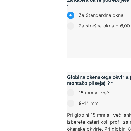
Za katera okna potrebujete 
*
Za Standardna okna
Za strešna okna
+
6,00
Globina okenskega okvirja 
montažo pliseja) ?
*
15 mm ali več
8–14 mm
Pri globini 15 mm ali več lah
izberete kateri koli profil za
okenske okvirje. Pri globini 