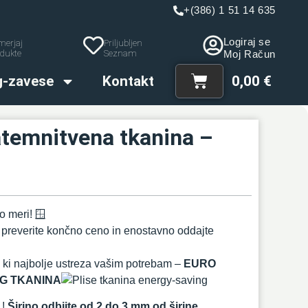
+(386) 1 51 14 635
Logiraj se
merjaj
Priljubljen
dukte
Seznam
Moj Račun
g-zavese
Kontakt
0,00
€
atemnitvena tkanina –
o meri! 🪟
, preverite končno ceno in enostavno oddajte
la, ki najbolje ustreza vašim potrebam –
EURO
G TKANINA
 !
Širino odbijte od 2 do 3 mm od širine