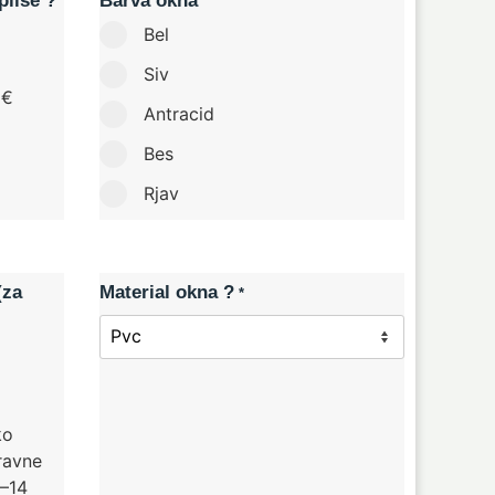
plise ?
Barva okna
Bel
Siv
 €
Antracid
Bes
Rjav
(za
Material okna ?
*
ko
 ravne
8–14