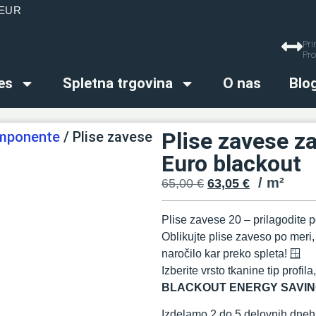
0 EUR
Pri
Pro
es
Spletna trgovina
O nas
Blo
Plise zavese z
omponente
/ Plise zavese
Euro blackout
65,00
€
63,05
€
Plise zavese 20 – prilagodite p
Oblikujte plise zaveso po meri
naročilo kar preko spleta! 🪟
Izberite vrsto tkanine tip profi
BLACKOUT ENERGY SAVIN
Izdelamo 2 do 5 delovnih dneh