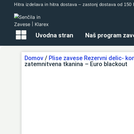
Hitra izdelava in hitra dostava – zastonj dostava od 15
Uvodna stran
Naš program zav
Domov
/
Plise zavese Rezervni delic- k
zatemnitvena tkanina – Euro blackout