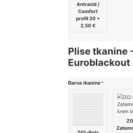
Antracid /
Comfort
profil 20
+
2,50 €
Plise tkanine
Euroblackout
Barva tkanine
*
Z0
Zatemn
Z01-Bela