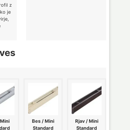
fil z
ko je
rje,
e
aves
 Mini
Bes / Mini
Rjav / Mini
dard
Standard
Standard