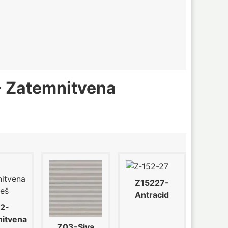
 - Zatemnitvena
Z15227-
Antracid
2-
itvena
Z03-Siva