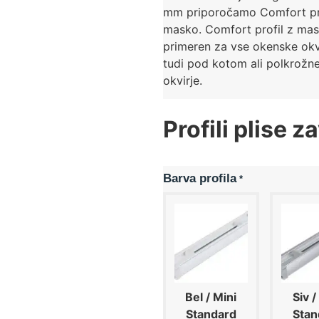
mm priporočamo Comfort pro
masko. Comfort profil z mas
primeren za vse okenske okvi
tudi pod kotom ali polkrožn
okvirje.
Profili plise z
Barva profila
*
Bel / Mini
Siv /
Standard
Stan