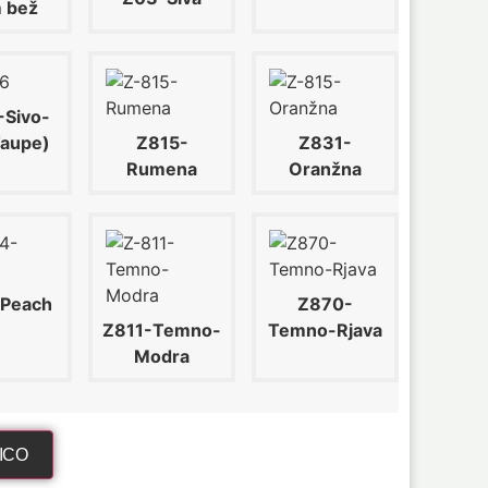
 bež
-Sivo-
Taupe)
Z815-
Z831-
Rumena
Oranžna
Peach
Z870-
Z811-Temno-
Temno-Rjava
Modra
ICO