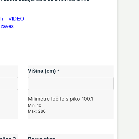
kih – VIDEO
 zaves
Višina (cm)
*
Milimetre ločite s piko 100.1
Min: 10
Max: 280