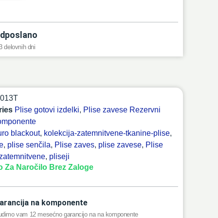
dposlano
3 delovnih dni
0013T
ries
Plise gotovi izdelki
,
Plise zavese Rezervni
komponente
ro blackout
,
kolekcija-zatemnitvene-tkanine-plise
,
se
,
plise senčila
,
Plise zaves
,
plise zavese
,
Plise
zatemnitvene
,
pliseji
o Za Naročilo Brez Zaloge
arancija na komponente
udimo vam 12 mesećno garancijo na na komponente