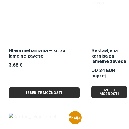
Glava mehanizma – kit za
Sestavljena
lamelne zavese
karnisa za
lamelne zavese
3,66
€
OD 34 EUR
naprej
IZBERI
IZBERITE MOŽNOSTI
MOŽNOSTI
Akcija!