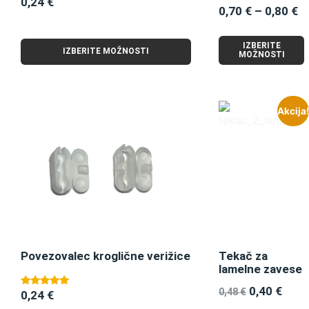
0,24
€
Ocenjeno
0,70
€
–
0,80
€
4.00
od 5
IZBERITE
IZBERITE MOŽNOSTI
MOŽNOSTI
Akcija!
Povezovalec kroglične verižice
Tekač za
lamelne zavese
0,40
€
0,48
€
0,24
€
Ocenjeno
5.00