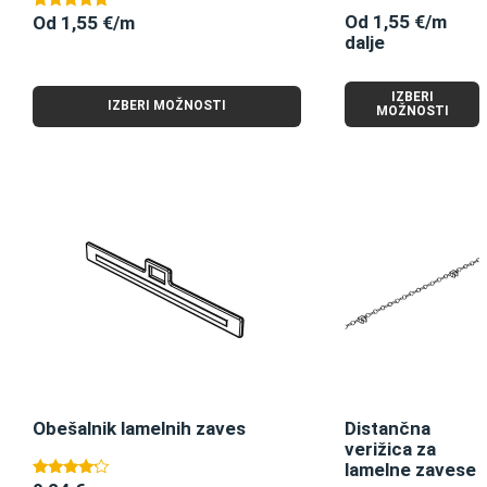
Od 1,55 €/m
Od 1,55 €/m
Ocenjeno
5.00
dalje
od 5
IZBERI
IZBERI MOŽNOSTI
MOŽNOSTI
Obešalnik lamelnih zaves
Distančna
verižica za
lamelne zavese