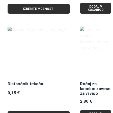
od 5
DODAJ V
IZBERITE MOŽNOSTI
KOŠARICO
Distančnik tekača
Ročaj za
lamelne zavese
0,15
€
za vrvico
2,80
€