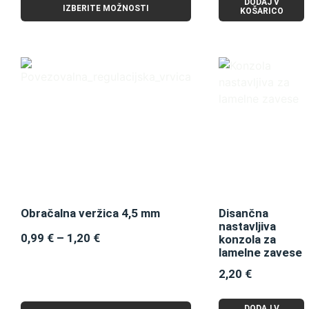
DODAJ V
IZBERITE MOŽNOSTI
KOŠARICO
Obračalna veržica 4,5 mm
Disančna
nastavljiva
0,99
€
–
1,20
€
konzola za
lamelne zavese
2,20
€
DODAJ V