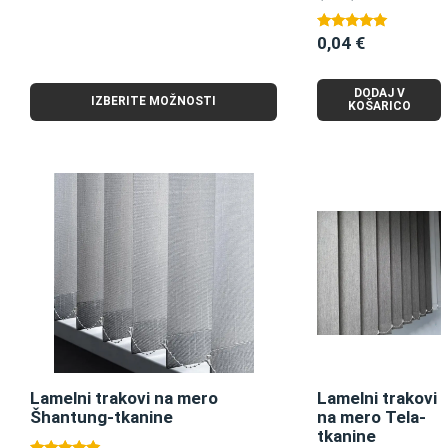
5.00
od 5
0,04
€
Ocenjeno
5.00
od 5
DODAJ V
IZBERITE MOŽNOSTI
KOŠARICO
Lamelni trakovi na mero
Lamelni trakovi
Šhantung-tkanine
na mero Tela-
tkanine