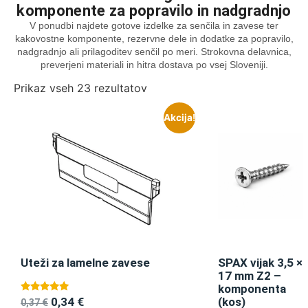
komponente za popravilo in nadgradnjo
V ponudbi najdete gotove izdelke za senčila in zavese ter
kakovostne komponente, rezervne dele in dodatke za popravilo,
nadgradnjo ali prilagoditev senčil po meri. Strokovna delavnica,
preverjeni materiali in hitra dostava po vsej Sloveniji.
Prikaz vseh 23 rezultatov
Akcija!
Uteži za lamelne zavese
SPAX vijak 3,5 ×
17 mm Z2 –
komponenta
0,34
€
Ocenjeno
(kos)
0,37
€