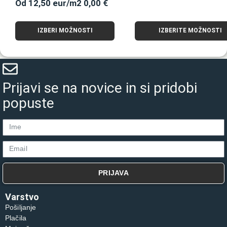
Od 12,50 eur/m2
0,00
€
Ocenjeno
5.00
od 5
IZBERI MOŽNOSTI
IZBERITE MOŽNOSTI
Prijavi se na novice in si pridobi
popuste
PRIJAVA
Varstvo
Pošiljanje
Plačila