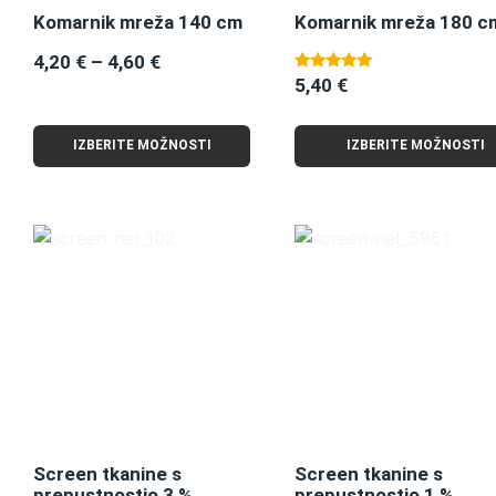
Komarnik mreža 140 cm
Komarnik mreža 180 c
4,20
€
–
4,60
€
5,40
€
Ocenjeno
5.00
od 5
IZBERITE MOŽNOSTI
IZBERITE MOŽNOSTI
Screen tkanine s
Screen tkanine s
prepustnostjo 3 %
prepustnostjo 1 %