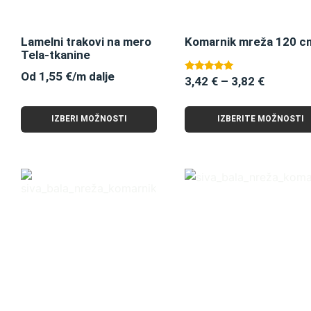
Lamelni trakovi na mero
Komarnik mreža 120 c
Tela-tkanine
Od 1,55 €/m dalje
3,42
€
–
3,82
€
Ocenjeno
5.00
od 5
IZBERI MOŽNOSTI
IZBERITE MOŽNOSTI