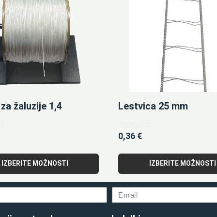
za žaluzije 1,4
Lestvica 25 mm
0,36
€
Ocenjeno
5.00
od 5
IZBERITE MOŽNOSTI
IZBERITE MOŽNOSTI