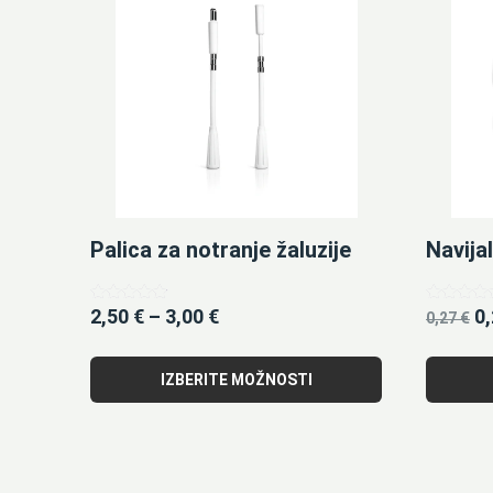
Palica za notranje žaluzije
Navija
2,50
€
–
3,00
€
0
Ocenjeno
Ocenjeno
0,27
€
4.67
5.00
od 5
od 5
IZBERITE MOŽNOSTI