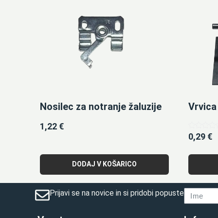
Nosilec za notranje žaluzije
Vrvica 
1,22
€
0,29
€
Ocenjeno
5.00
od 5
DODAJ V KOŠARICO
Prijavi se na novice in si pridobi popuste