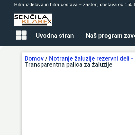
Hitra izdelava in hitra dostava – zastonj dostava od 15
Uvodna stran
Naš program zav
Domov
/
Notranje žaluzije rezervni deli
Transparentna palica za žaluzije