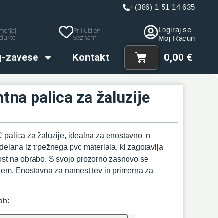
+(386) 1 51 14 635
Logiraj se
merjaj
Priljubljen
dukte
Seznam
Moj Račun
g-zavese
Kontakt
0,00
€
tna palica za žaluzije
palica za žaluzije, idealna za enostavno in
zdelana iz trpežnega pvc materiala, ki zagotavlja
ost na obrabo. S svojo prozorno zasnovo se
erjem. Enostavna za namestitev in primerna za
ah: