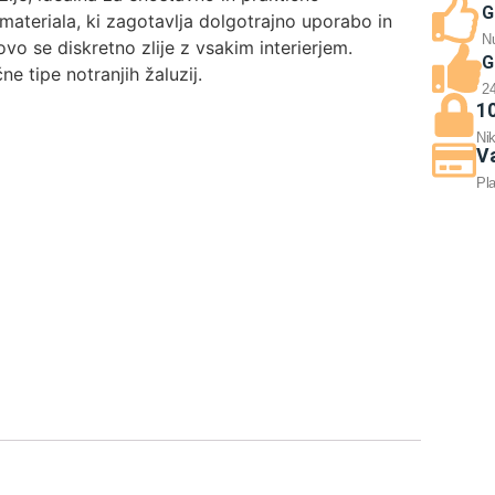
G
 materiala, ki zagotavlja dolgotrajno uporabo in
N
o se diskretno zlije z vsakim interierjem.
G
e tipe notranjih žaluzij.
24
1
Ni
Va
Pla