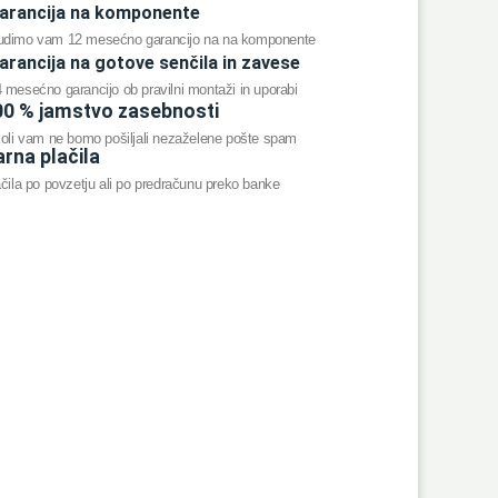
arancija na komponente
udimo vam 12 mesećno garancijo na na komponente
arancija na gotove senčila in zavese
 mesećno garancijo ob pravilni montaži in uporabi
00 % jamstvo zasebnosti
koli vam ne bomo pošiljali nezaželene pošte spam
rna plačila
čila po povzetju ali po predračunu preko banke