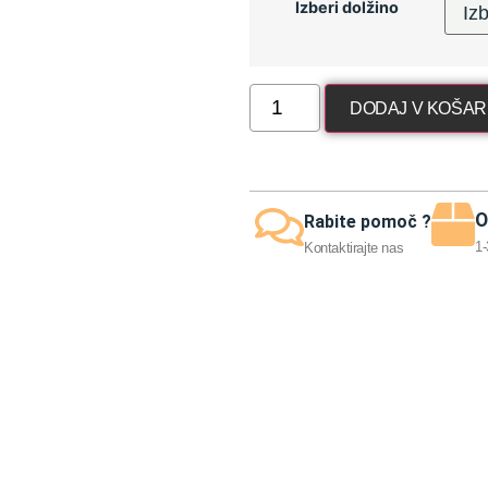
Izberi dolžino
DODAJ V KOŠAR
O
Rabite pomoč ?
1-
Kontaktirajte nas