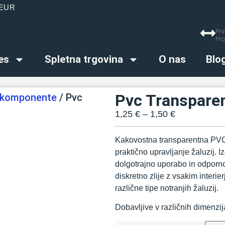
0 EUR
Pri
Pro
es
Spletna trgovina
O nas
Blo
Pvc Transparen
 - komponente
/ Pvc
1,25
€
–
1,50
€
Kakovostna transparentna PVC 
praktično upravljanje žaluzij. I
dolgotrajno uporabo in odporn
diskretno zlije z vsakim interi
različne tipe notranjih žaluzij.
Dobavljive v različnih dimenzij