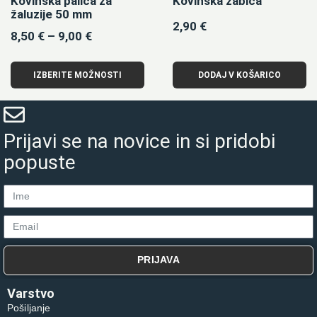
Kovinska palica za
Kovinska žabica
žaluzije 50 mm
2,90
€
8,50
€
–
9,00
€
IZBERITE MOŽNOSTI
DODAJ V KOŠARICO
Prijavi se na novice in si pridobi
popuste
PRIJAVA
Varstvo
Pošiljanje