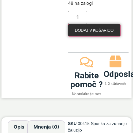
48 na zalogi
DODAJ V KOŠARICO
Odposl
Rabite
pomoč ?
1-3 delovnih dni
Kontaktirajte nas
SKU
00415 Sponka za zunanjo
Opis
Mnenja (0)
žaluzijo