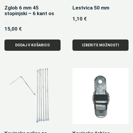
Zglob 6 mm 45
Lestvica 50 mm
stopinjski – 6 kant os
1,10
€
15,00
€
Ocenjeno
5.00
od 5
DODAJ V KOŠARICO
IZBERITE MOŽNOSTI