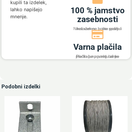
kupili ta izdelek,
100 % jamstvo
lahko napišejo
mnenje.
zasebnosti
Nikoli vam ne bomo pošiljali nezaželene pošte spam
Varna plačila
Plačila po povzetju ali po predračunu preko banke
Podobni izdelki