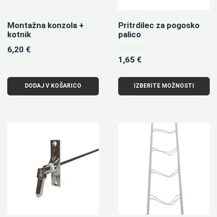
Montažna konzola +
Pritrdilec za pogosko
kotnik
palico
6,20
€
1,65
€
Ocenjeno
5.00
od 5
DODAJ V KOŠARICO
IZBERITE MOŽNOSTI