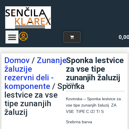
0,0
Uvodna stran
Naš program zaves
Spletna trgovina
Blog-zavese
Domov
/
Zunanje
Sponka lestvice
žaluzije
za vse tipe
rezervni deli -
zunanjih žaluzij
komponente
/ Sponka
2,07
€
lestvice za vse
Kovinska – Sponka lestvice za
tipe zunanjih
vse tipe zunanjih žaluzij ZA
žaluzij
VSE TIPE C /Z/ T/ S
Srebrna barva