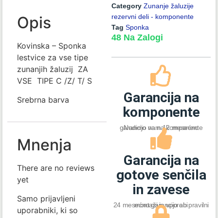
Category
Zunanje žaluzije
rezervni deli - komponente
Opis
Tag
Sponka
48 Na Zalogi
Kovinska – Sponka
lestvice za vse tipe
zunanjih žaluzij ZA
VSE TIPE C /Z/ T/ S
Garancija na
Srebrna barva
komponente
Nudimo vam 12 mesećno garancijo na na komponente
Mnenja
Garancija na
There are no reviews
gotove senčila
yet
in zavese
Samo prijavljeni
24 mesećno garancijo ob pravilni montaži in uporabi
uporabniki, ki so