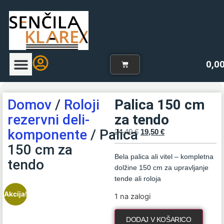
0,0
Uvodna stran
Naš program zaves
Spletna trgovina
Blog-zavese
Domov
/
Roloji
Palica 150 cm
rezervni deli-
za tendo
komponente
/ Palica
24,40
€
19,50
€
150 cm za
Bela palica ali vitel – kompletna
tendo
dolžine 150 cm za upravljanje
tende ali roloja
Akcija!
1 na zalogi
DODAJ V KOŠARICO