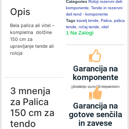
Categories
Roloji rezervni deli-
komponente
,
Tende in rezervni
Opis
deli tend - komponente
Tags
kavelj tende
,
Palica
,
palica
Bela palica ali vitel –
tende
,
ročaj tende
,
vitel
kompletna dolžine
1 Na Zalogi
150 cm za
upravljanje tende ali
roloja
Garancija na
komponente
Nudimo vam 12 mesećno garancijo na na komponente
3 mnenja
za
Palica
Garancija na
150 cm za
gotove senčila
tendo
in zavese