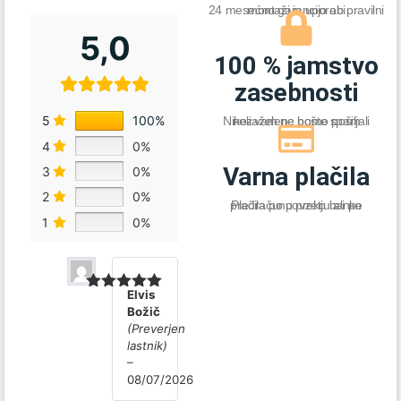
24 mesećno garancijo ob pravilni montaži in uporabi
5,0
100 % jamstvo
zasebnosti
5
100%
Nikoli vam ne bomo pošiljali nezaželene pošte spam
4
0%
Varna plačila
3
0%
2
0%
Plačila po povzetju ali po predračunu preko banke
1
0%
Elvis
Ocenjeno
5
Božič
od 5
(Preverjen
lastnik)
–
08/07/2026