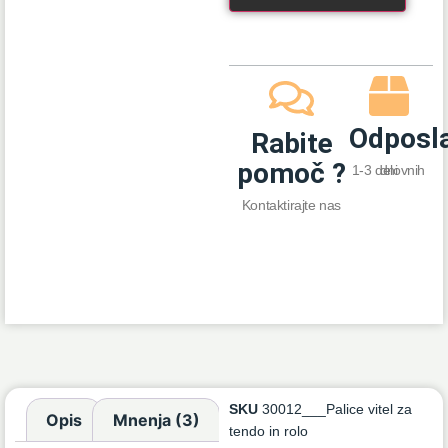
Odposl
Rabite
pomoč ?
1-3 delovnih dni
Kontaktirajte nas
SKU
30012___Palice vitel za
Opis
Mnenja (3)
tendo in rolo