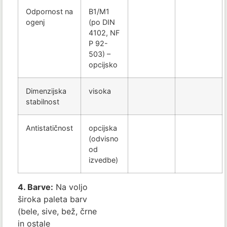
Odpornost na
B1/M1
ogenj
(po DIN
4102, NF
P 92-
503) –
opcijsko
Dimenzijska
visoka
stabilnost
Antistatičnost
opcijska
(odvisno
od
izvedbe)
4. Barve:
Na voljo
široka paleta barv
(bele, sive, bež, črne
in ostale