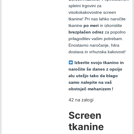
spletni trgovini za
visokokakovostne screen
tkanine! Pri nas lahko naročite
tkanine
po meri
in izkoristite
brezplačen odrez
za popolno
prilagoditev vašim potrebam.
Enostavno naročanje, hitra
dostava in vrhunska kakovost!
Izberite svojo tkanino in
naročite še danes z opcijo
alu utežjo tako da blago
samo nalepite na vaš
obstoječ mehanizem !
42 na zalogi
Screen
tkanine