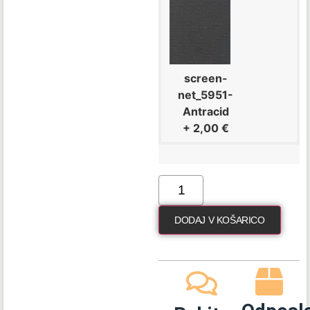
screen-
net_5951-
Antracid
+
2,00 €
DODAJ V KOŠARICO