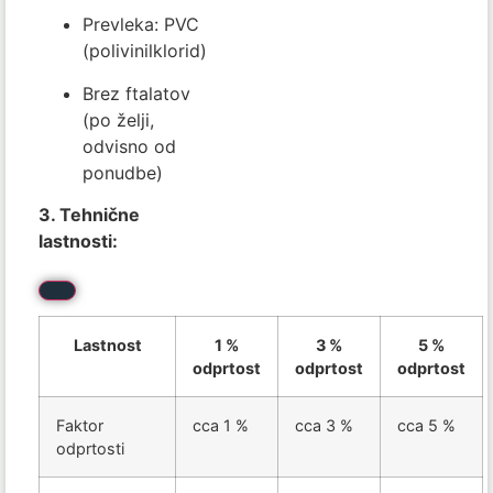
Prevleka: PVC
(polivinilklorid)
Brez ftalatov
(po želji,
odvisno od
ponudbe)
3. Tehnične
lastnosti:
Lastnost
1 %
3 %
5 %
odprtost
odprtost
odprtost
Faktor
cca 1 %
cca 3 %
cca 5 %
odprtosti