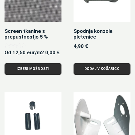
Screen tkanine s
Spodnja konzola
prepustnostjo 5 %
pletenice
4,90
€
Od 12,50 eur/m2
0,00
€
Ocenjeno
5.00
od 5
IZBERI MOŽNOSTI
DODAJ V KOŠARICO