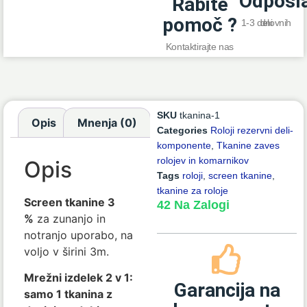
Odposl
Rabite
pomoč ?
1-3 delovnih dni
Kontaktirajte nas
SKU
tkanina-1
Opis
Mnenja (0)
Categories
Roloji rezervni deli-
komponente
,
Tkanine zaves
rolojev in komarnikov
Opis
Tags
roloji
,
screen tkanine
,
tkanine za roloje
Screen tkanine 3
42 Na Zalogi
%
za zunanjo in
notranjo uporabo, na
voljo v širini 3m.
Mrežni izdelek 2 v 1:
Garancija na
samo 1 tkanina z