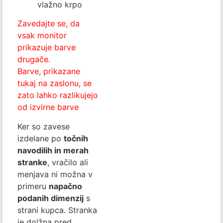
vlažno krpo
Zavedajte se, da
vsak monitor
prikazuje barve
drugače.
Barve, prikazane
tukaj na zaslonu, se
zato lahko razlikujejo
od izvirne barve
Ker so zavese
izdelane po
točnih
navodilih in merah
stranke
, vračilo ali
menjava ni možna v
primeru
napačno
podanih dimenzij
s
strani kupca. Stranka
je dolžna pred