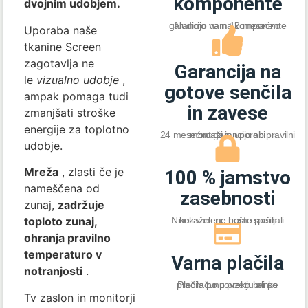
komponente
dvojnim udobjem.
Nudimo vam 12 mesećno garancijo na na komponente
Uporaba naše
tkanine Screen
zagotavlja ne
Garancija na
le
vizualno udobje
,
gotove senčila
ampak pomaga tudi
in zavese
zmanjšati stroške
energije za toplotno
24 mesećno garancijo ob pravilni montaži in uporabi
udobje.
Mreža
, zlasti če je
100 % jamstvo
nameščena od
zasebnosti
zunaj,
zadržuje
Nikoli vam ne bomo pošiljali nezaželene pošte spam
toploto zunaj,
ohranja pravilno
temperaturo v
Varna plačila
notranjosti
.
Plačila po povzetju ali po predračunu preko banke
Tv zaslon in monitorji