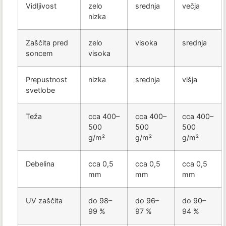
Vidljivost
zelo
srednja
večja
nizka
Zaščita pred
zelo
visoka
srednja
soncem
visoka
Prepustnost
nizka
srednja
višja
svetlobe
Teža
cca 400–
cca 400–
cca 400–
500
500
500
g/m²
g/m²
g/m²
Debelina
cca 0,5
cca 0,5
cca 0,5
mm
mm
mm
UV zaščita
do 98–
do 96–
do 90–
99 %
97 %
94 %