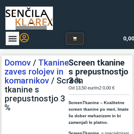
0,0
Uvodna stran
Naš program zaves
Spletna trgovina
Blog-zavese
Domov
/
Tkanine
Screen tkanine
zaves rolojev in
s prepustnostjo
komarnikov
/ Screen
3 %
tkanine s
Od 13,50 eur/m2
0,00
€
prepustnostjo 3
ScreenTkanine – Kvalitetne
%
screen tkanine po meri. Imate
še dober mehanizem in bi
zamenjali le platno.
ScreenTkanine
, v specializirani